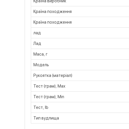
Країна виробник
Країна походження
Країна походження
лад
Лад
Маса, г
Модель
Рукоятка (матеріал)
Тест (грам), Max
Тест (грам), Min
Тест, lb
Тип вудлища