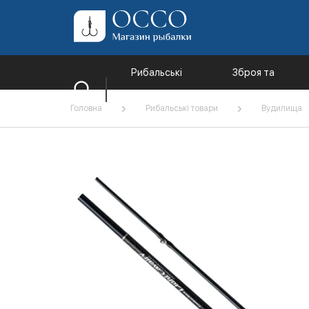
Рибальські
Зброя та
товари
комплектуючі
Головна
Рибальські товари
Вудилища