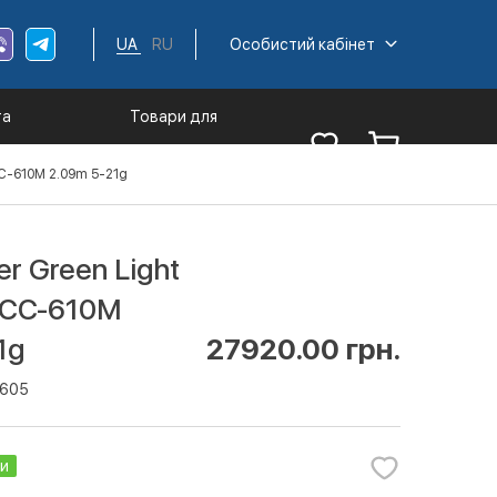
UA
RU
Особистий кабінет
та
Товари для
ументи
туризму
LCC-610M 2.09m 5-21g
er Green Light
LCC-610M
1g
27920.00 грн.
1605
ии