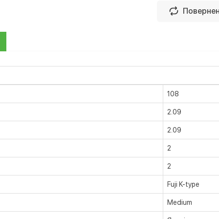
Безготівковий ро
Повернен
Оплата на рах
Повернення/обмін
Оплата в нашому м
куплений това
готівкою
Вам не сподо
бажаєте повер
Оплата карткою на
Privat24
108
LiqPay
2.09
Apple Pay
Google Pay
2.09
2
2
Fuji K-type
Medium