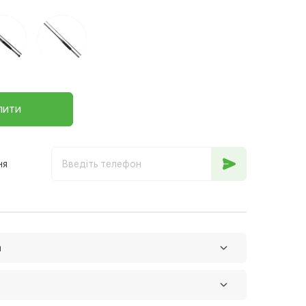
пити
ня
а
 пошту
За тарифами перевізника
ьогодні-завтра