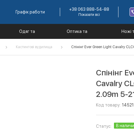
+38 063 888-54-88
Графік работи
Показати всі
Одяг та
Оптика та
Ножі 
екіпірування
комплектуючі
інстр
Кастингові вудилища
Спінінг Ever Green Light Cavalry C
Спінінг Ev
Cavalry C
2.09m 5-2
Код товару:
1452
В налич
Статус: