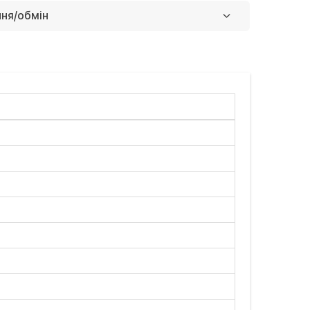
зрахунок
Безкоштовно
ня/обмін
унок фіз.особи
агазині
Безкоштовно
р поганої якості
бався наш сервіс
нути свої гроші
 сайті
Безкоштовно
Детальніше