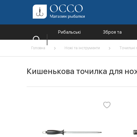
Рибальські
Зброя та
товари
комплектуючі
Головна
Ножі та інструменти
Точильні
Кишенькова точилка для но