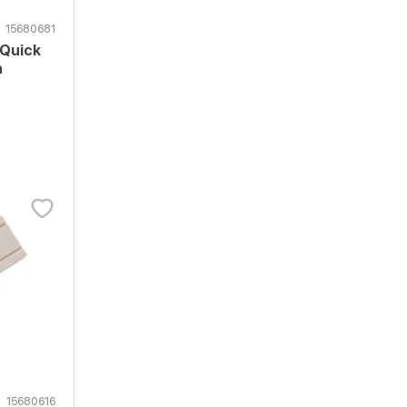
15680681
 Quick
n
15680616