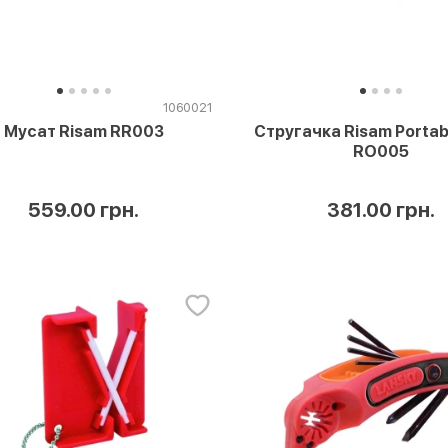
1060021
Мусат Risam RR003
Стругачка Risam Portab
RO005
559.00 грн.
381.00 грн.