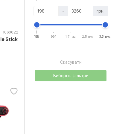
-
грн.
1060022
198
964
1,7 тис.
2,5 тис.
3,3 тис.
le Stick
Скасувати
Виберіть фільтри