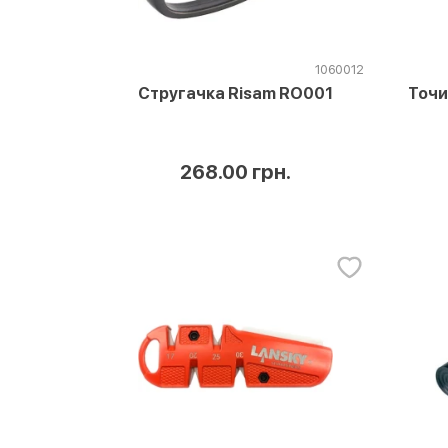
1060012
Стругачка Risam RO001
Точи
268.00 грн.