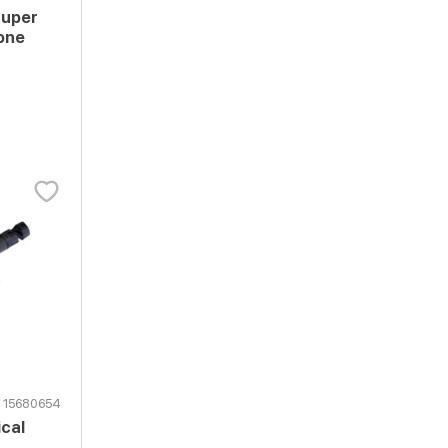
Super
one
15680654
cal