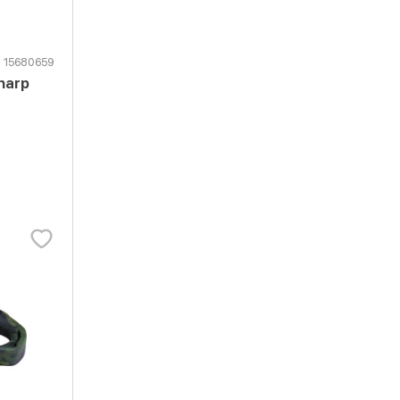
15680659
harp