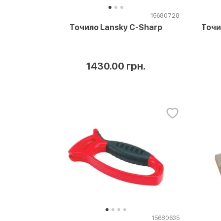
15680728
Точи
Точило Lansky C-Sharp
1430.00 грн.
15680635