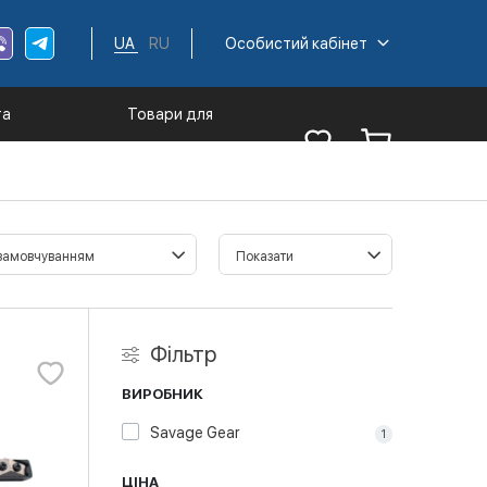
UA
RU
Особистий кабінет
та
Товари для
ументи
туризму
Фільтр
ВИРОБНИК
Savage Gear
1
ЦІНА