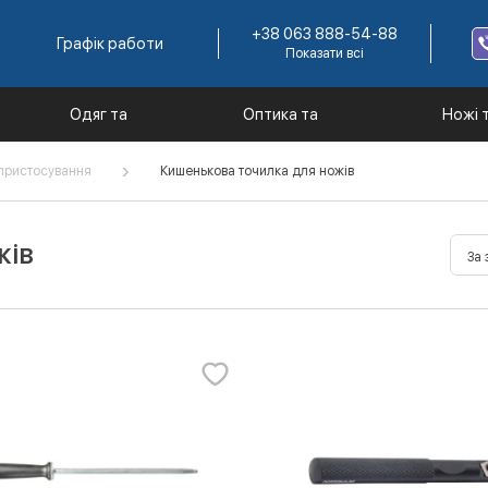
+38 063 888-54-88
Графік работи
Показати всі
Одяг та
Оптика та
Ножі 
екіпірування
комплектуючі
інстр
 пристосування
Кишенькова точилка для ножів
жів