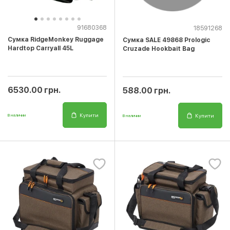
91680368
18591268
Сумка RidgeMonkey Ruggage
Сумка SALE 49868 Prologic
Hardtop Carryall 45L
Cruzade Hookbait Bag
6530.00 грн.
588.00 грн.
Купити
Купити
В наличии
В наличии