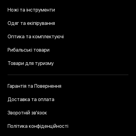
Багато брендів та клубів використовують 
Ножі та інструменти
нашивки для створення впізнаваного стилю – 
на форменому чи корпоративному одязі. Це 
Одяг та екіпірування
сприяє згуртованості команди та робить бренд 
більш помітним. Також патчі на одяг популярні 
Оптика та комплектуючі
серед туристів та мандрівників, оскільки 
дозволяють позначити досягнення чи пройдені 
Рибальські товари
маршрути.
Товари для туризму
Як обрати якісні нашивки на одяг
Щоб нашивки слугували довго та зберігали 
Гарантія та Повернення
привабливий вигляд навіть після 
багаторазового прання, варто звернути увагу 
Доставка та оплата
на кілька важливих аспектів:
Зворотній зв'язок
Матеріал: Найкраще себе 
Політика конфіденційності
зарекомендували бавовняні та 
синтетичні волокна, що стійкі до зносу.