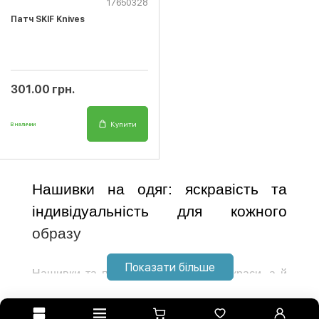
17650328
Патч SKIF Knives
301.00 грн.
Купити
В наличии
Нашивки на одяг: яскравість та 
індивідуальність для кожного 
образу
Показати більше
Нашивки та патчі – це не лише прикраси, а й 
спосіб додати одягу характеру та унікального 
стилю. Вони допомагають виділитися, оновити 