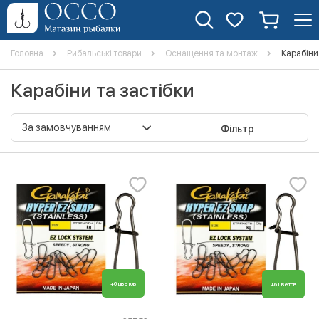
Головна
Рибальські товари
Оснащення та монтаж
Карабіни 
Карабіни та застібки
Фільтр
+6 цветов
+6 цветов