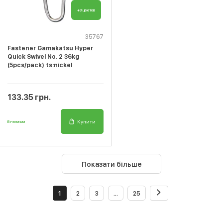
+3 цветов
35767
Fastener Gamakatsu Hyper
Quick Swivel No. 2 36kg
(5pcs/pack) ts:nickel
133.35 грн.
Купити
В наличии
Показати більше
1
2
3
...
25