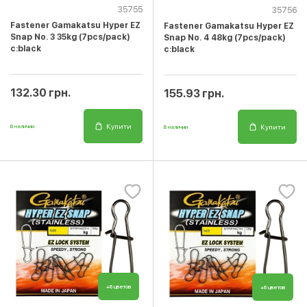
35755
35756
Fastener Gamakatsu Hyper EZ
Fastener Gamakatsu Hyper EZ
Snap No. 3 35kg (7pcs/pack)
Snap No. 4 48kg (7pcs/pack)
c:black
c:black
132.30 грн.
155.93 грн.
Купити
Купити
В наличии
В наличии
+6 цветов
+6 цветов