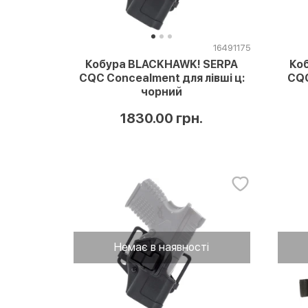
16491175
Кобура BLACKHAWK! SERPA
Ко
CQC Concealment для лівші ц:
CQC
чорний
1830.00 грн.
Немає в наявності