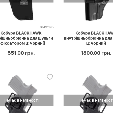
16491195
Кобура BLACKHAWK
Кобура BLACKHA
рішньобрючна для шульги
внутрішньобрючна для
 фіксатором ц: чорний
ц: чорний
551.00 грн.
1800.00 грн.
Немає в наявності
Немає в наявност