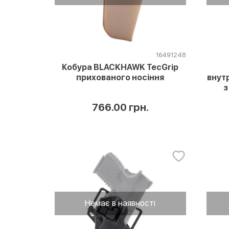
16491248
Кобура BLACKHAWK TecGrip
прихованого носіння
внут
з
766.00 грн.
Немає в наявності