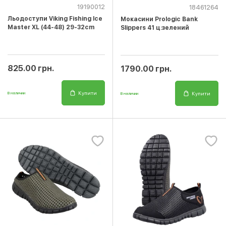
19190012
18461264
Льодоступи Viking Fishing Ice
Мокасини Prologic Bank
Master XL (44-48) 29-32cm
Slippers 41 ц:зелений
825.00 грн.
1790.00 грн.
Купити
Купити
В наличии
В наличии