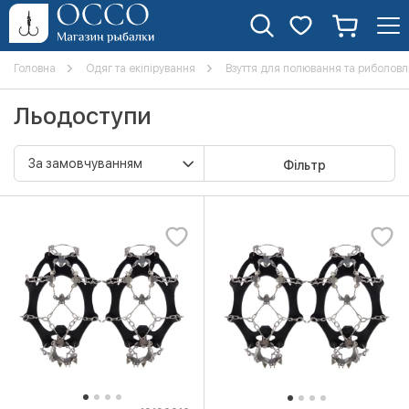
Головна
Одяг та екіпірування
Взуття для полювання та риболовл
Льодоступи
Фільтр