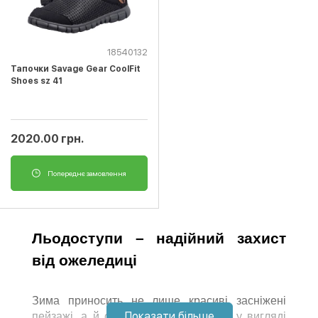
18540132
Тапочки Savage Gear CoolFit
Shoes sz 41
2020.00 грн.
Попереднє замовлення
Льодоступи – надійний захист 
від ожеледиці
Зима приносить не лише красиві засніжені 
Показати більше
пейзажі, а й серйозні випробування у вигляді 