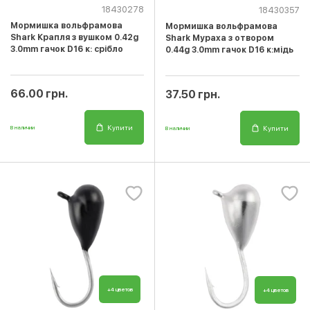
18430278
18430357
Мормишка вольфрамова
Мормишка вольфрамова
Shark Крапля з вушком 0.42g
Shark Мураха з отвором
3.0mm гачок D16 к: срібло
0.44g 3.0mm гачок D16 к:мідь
66.00 грн.
37.50 грн.
Купити
Купити
В наличии
В наличии
+4 цветов
+4 цветов