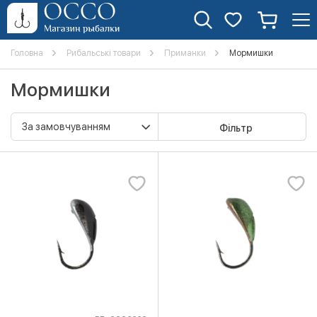
Головна
Рибальські товари
Приманки
Мормишки
Мормишки
Фільтр