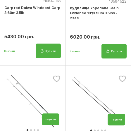
11684-365
18584522
Carp rod Daiwa Windcast Carp
Вудилище коропове Brain
3.60m 3.5lb
Evidence 13’/3.90m 3.5lbs -
2sec
5430.00 грн.
6020.00 грн.
Купити
Купити
В наличии
В наличии
+2 цветов
+5 цветов