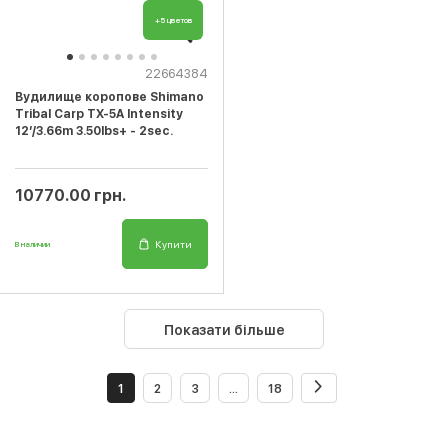
+5 цветов
22664384
Вудилище коропове Shimano
Tribal Carp TX-5A Intensity
12’/3.66m 3.50lbs+ - 2sec.
10770.00 грн.
Купити
В наличии
Показати більше
1
2
3
...
18