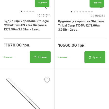
+5 цветов
+5 цветов
18461514
22664383
Вудилище коропове Prologic
Вудилище коропове Shimano
C3 Fulcrum FS Xtra Distance
Tribal Carp TX-5A 12’/3.66m
13’/3.90m 3.75lbs - 2sec.
3.25lb - 2sec.
11670.00 грн.
10560.00 грн.
Купити
Купити
В наличии
В наличии