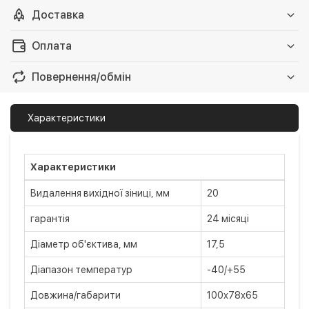
Доставка
Доставка на Нову пошту
За тарифами перевізника
Оплата
Відправимо сьогодні-завтра
Безготівковий розрахунок
Безкоштовно
Повернення/обмін
Оплата на рахунок фіз.особи
Повернення/обмін
Характеристики
Оплата в нашому магазині
Безкоштовно
куплений товар поганої якості
Вам не сподобався наш сервіс
готівкою
бажаєте повернути свої гроші
Характеристики
Оплата карткою на сайті
Безкоштовно
Детальніше
Видалення вихідної зіниці, мм
20
Privat24
LiqPay
гарантія
24 місяці
Apple Pay
Діаметр об'єктива, мм
17,5
Google Pay
Діапазон температур
-40/+55
Довжина/габарити
100х78х65