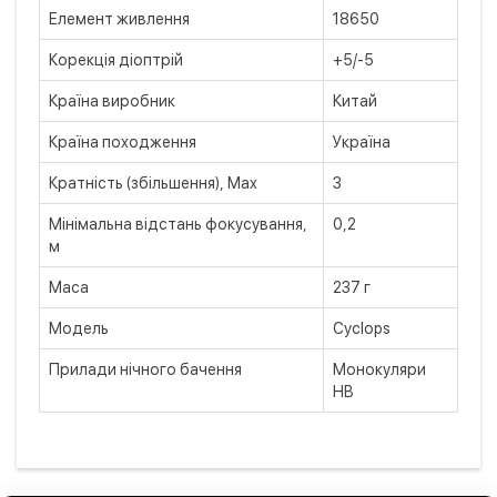
Елемент живлення
18650
Корекція діоптрій
+5/-5
Країна виробник
Китай
Країна походження
Україна
Кратність (збільшення), Max
3
Мінімальна відстань фокусування,
0,2
м
Маса
237 г
Модель
Cyclops
Прилади нічного бачення
Монокуляри
НВ