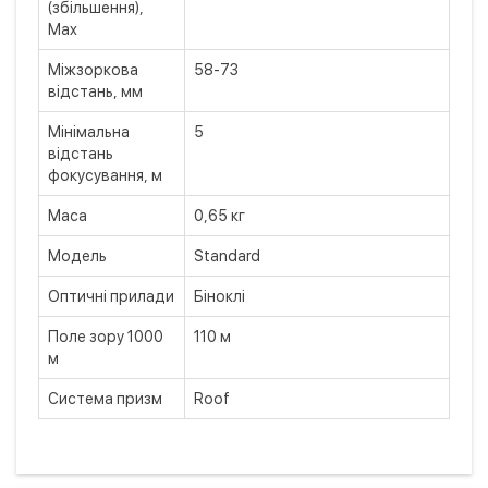
(збільшення),
Max
Міжзоркова
58-73
відстань, мм
Мінімальна
5
відстань
фокусування, м
Маса
0,65 кг
Модель
Standard
Оптичні прилади
Біноклі
Поле зору 1000
110 м
м
Система призм
Roof