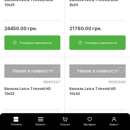
Бінокль Leica Trinovid BCA
Бінокль Leica Trinovid BCA
10x25
8x20
24450.00 грн.
21760.00 грн.
Попереднє замовлення
Попереднє замовлення
Немає в наявності
Немає в наявності
16080547
16080549
Бінокль Leica Trinovid HD
Бінокль Leica Trinovid HD
10x32
10х42
49100.00 грн.
51750.00 грн.
Головна
Каталог
Кошик
Закладки
Акаунт