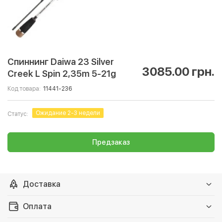
Спиннинг Daiwa 23 Silver
3085.00 грн.
Creek L Spin 2,35m 5-21g
Код товара:
11441-236
Ожидание 2-3 недели
Статус:
Предзаказ
Доставка
Доставка на Нову почту
За тарифами перевозчика
Оплата
Отправим сегодня-завтра