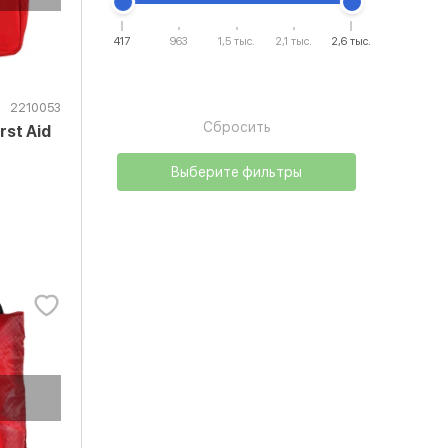
417
963
1,5 тыс.
2,1 тыс.
2,6 тыс.
2210053
Сбросить
rst Aid
Выберите фильтры