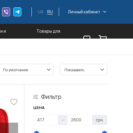
UA
RU
Личный кабинет
и и
Товары для
трументы
туризма
Фильтр
ЦЕНА
-
грн.