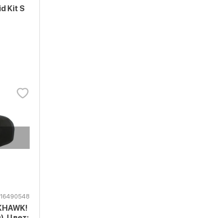
d Kit S
16490548
KHAWK!
). Цвет: