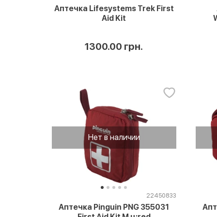
Аптечка Lifesystems Trek First
Aid Kit
W
1300.00 грн.
Нет в наличии
22450833
Аптечка Pinguin PNG 355031
Апт
First Aid Kit M ц:red