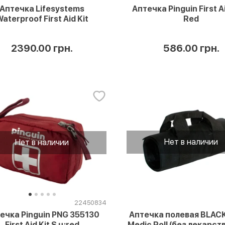
Аптечка Lifesystems
Аптечка Pinguin First Ai
aterproof First Aid Kit
Red
2390.00 грн.
586.00 грн.
Нет в наличии
Нет в наличии
22450834
Аптечка полевая BLAC
ечка Pinguin PNG 355130
Medic Roll (без лекарств
First Aid Kit S ц:red