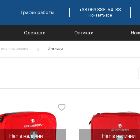
+38 063 888-54-88
График работы
Показать все
Одежда и
Оптика и
Нож
е
экипировка
комплектующие
инс
 для выживания
Аптечки
Нет в наличии
Нет в наличии