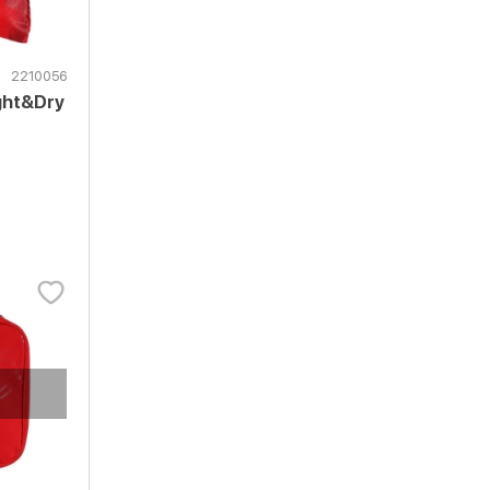
2210056
ght&Dry