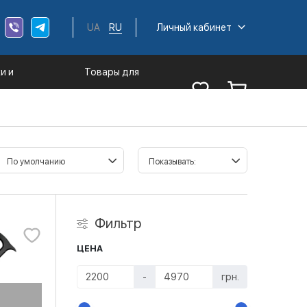
UA
RU
Личный кабинет
и и
Товары для
трументы
туризма
Фильтр
ЦЕНА
-
грн.