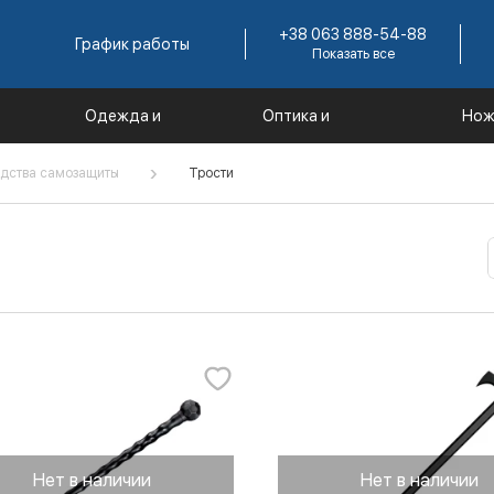
+38 063 888-54-88
График работы
Показать все
Одежда и
Оптика и
Нож
е
экипировка
комплектующие
инс
дства самозащиты
Трости
Нет в наличии
Нет в наличии