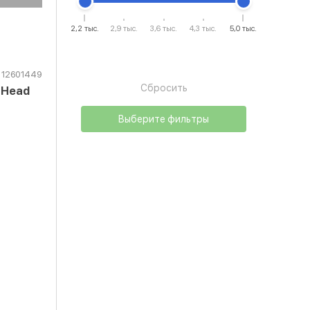
2,2 тыс.
2,9 тыс.
3,6 тыс.
4,3 тыс.
5,0 тыс.
12601449
Сбросить
e Head
Выберите фильтры