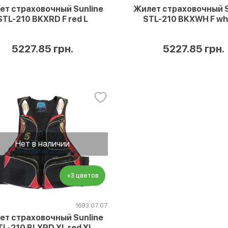
ет страховочный Sunline
Жилет страховочный S
STL-210 BKXRD F red L
STL-210 BKXWH F whi
5227.85 грн.
5227.85 грн.
Нет в наличии
+3 цветов
1693.07.07
ет страховочный Sunline
TL-210 BLXRD XL red XL