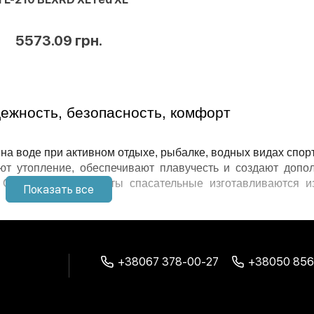
5573.09 грн.
ежность, безопасность, комфорт
на воде при активном отдыхе, рыбалке, водных видах спорт
т утопление, обеспечивают плавучесть и создают допол
. Современные 
жилеты спасательные
 изготавливаются из
Показать все
различных условий эксплуатации.
х и детей, выбирая модели с оптимальным распределением н
 оснащены светоотражающими элементами, удобными ка
+38067 378-00-27
+38050 856
тичными для длительного использования.
ов и их особенности