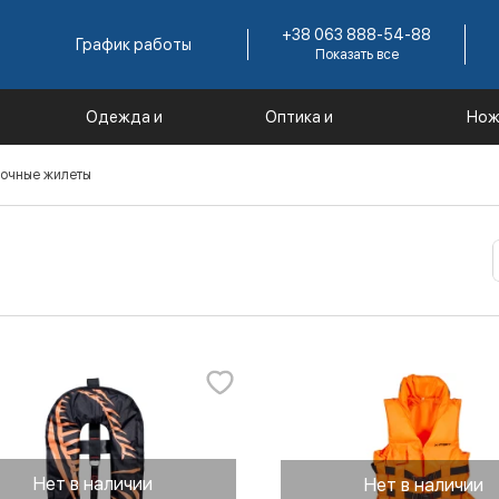
+38 063 888-54-88
График работы
Показать все
Одежда и
Оптика и
Нож
е
экипировка
комплектующие
инс
вочные жилеты
Нет в наличии
Нет в наличии