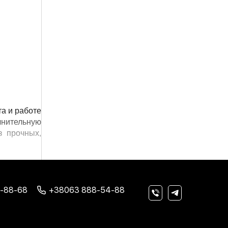
а и работе 
нительную 
 прочных, 
При выборе важно учитывать уровень плавучести, удобство конструкции и соответствие стандартам безопасности. 
агрузки и 
рманами и 
-88-68
+38063 888-54-88