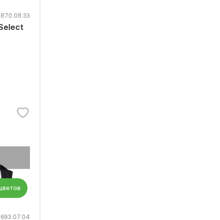
1870.08.33
Select
 цветов
1693.07.04