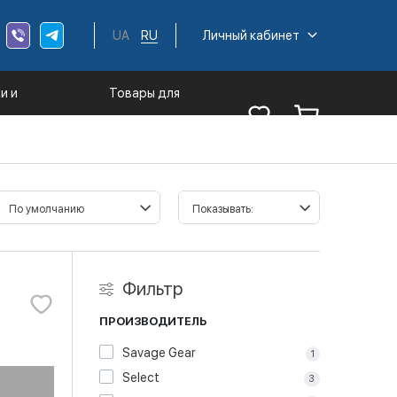
UA
RU
Личный кабинет
и и
Товары для
трументы
туризма
Фильтр
ПРОИЗВОДИТЕЛЬ
Savage Gear
1
Select
3