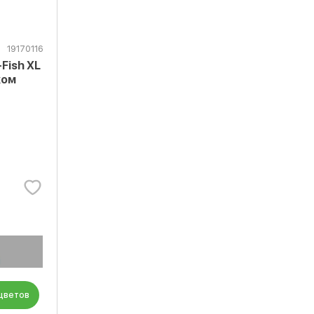
19170116
Fish XL
ком
 цветов