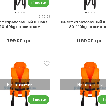
+4 цветов
19170158
т страховочный X-Fish S
Жилет страховочный X-
20-40kg со свистком
80-110kg со свист
799.00 грн.
1160.00 грн.
Нет в наличии
Нет в наличии
+3 цветов
+3