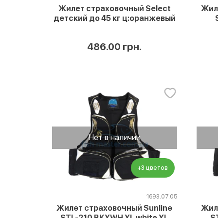
Жилет страховочный Select
Жил
детский до 45 кг ц:оранжевый
486.00 грн.
Нет в наличии
+3 цветов
1693.07.05
Жилет страховочный Sunline
Жил
STL-210 BKXWH XL white XL
S