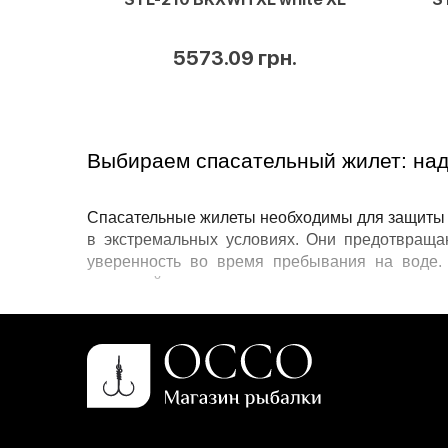
5573.09 грн.
Выбираем спасательный жилет: над
Спасательные жилеты
 необходимы для защиты 
в экстремальных условиях. Они предотвращаю
уверенность во время пребывания на воде
влагостойких материалов и адаптированы для 
Купить спасательный жилет
 можно для взрослы
надежными застежками. Некоторые варианты
системой регулировки, что делает их более 
прак
Основные типы спасательных жилет