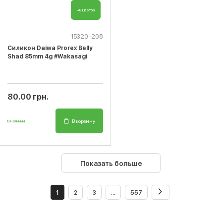
+8 цветов
15320-208
Cиликон Daiwa Prorex Belly
Shad 85mm 4g #Wakasagi
80.00 грн.
В корзину
В наличии
Показать больше
1
2
3
...
557