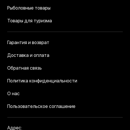
стоит иметь с собой на рыбалке из-за
Рыболовные товары
меняющихся условий ловли. Например,
поломка может произойти под воздействием
Товары для туризма
ветра, волн или при вываживании крупной
агрессивной рыбы. У нас вы можете купить
вершинки для удилища по выгодной цене с
Гарантия и возврат
доставкой по Украине.
Доставка и оплата
Существуют следующие виды наконечников
удилищ: обычные, клееные и сменные. В нашем
Обратная связь
ассортименте сменные насадки для донной
ловли доступны во многих вариантах:
Политика конфиденциальности
;
Brain Apex Double
О нас
;
Favorite Arena TIP
Пользовательское соглашение
;
Brain Axent Pole
;
Select Basher TIP
Адрес: