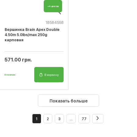
+4 цветов
18584558
Вершинка Brain Apex Double
4.50m 5.0lbs/max 250g
карповая
571.00 грн.
В корзину
В наличии
Показать больше
1
2
3
...
77