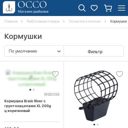
Главная
Рыболовные товары
Оснастка и монтаж
Кормушки
Кормушки
Фильтр
18582136
Кормушка Brain River с
грунтозацепами XL 200g
ц:коричневый