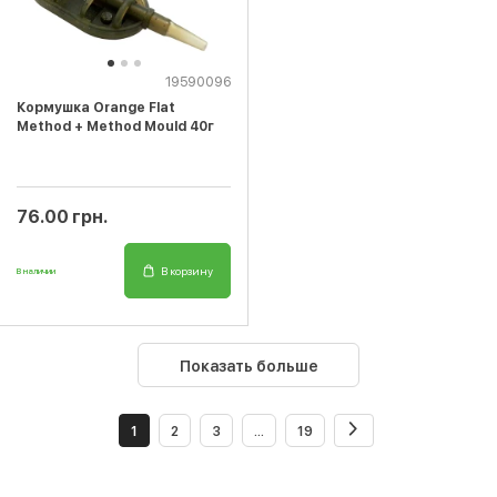
19590096
Кормушка Orange Flat
Method + Method Mould 40г
76.00 грн.
В корзину
В наличии
Показать больше
1
2
3
...
19