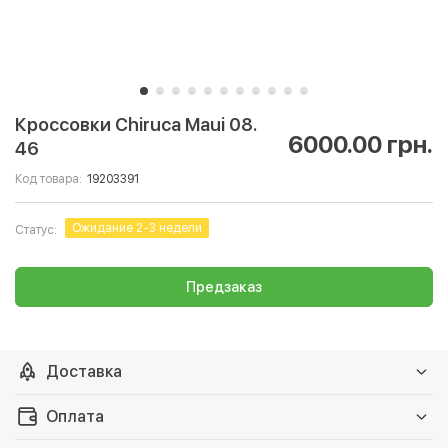
Кроссовки Chiruca Maui 08.
6000.00 грн.
46
Код товара:
19203391
Ожидание 2-3 недели
Статус:
Предзаказ
Доставка
Доставка на Нову почту
За тарифами перевозчика
Оплата
Отправим сегодня-завтра