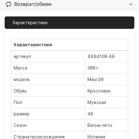
безналичный расчет
Бесплатно
Возврат/обмен
Оплата на расчетный счет
Возврат и обмен в течение 14 дней, если
Характеристики
Оплата в нашем магазине
Бесплатно
купленный Вами товар плохого качества
хотите вернуть свои деньги
наличными
Подробнее
Характеристики
Оплата картой на сайте
Бесплатно
артикул
4494108-46
Privat24
LiqPay
Масса
386 г
Apple Pay
модель
Maui 08
Google Pay
Обувь
Кроссовки
Пол
Мужская
размер
46
Сезон
Весна-лето
Страна происхождения
Испания