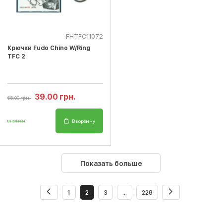
FHTFC11072
Крючки Fudo Chino W/Ring
TFC 2
39.00 грн.
65.00 грн.
В корзину
В наличии
Показать больше
1
2
3
...
228